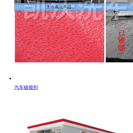
汽车镀膜剂