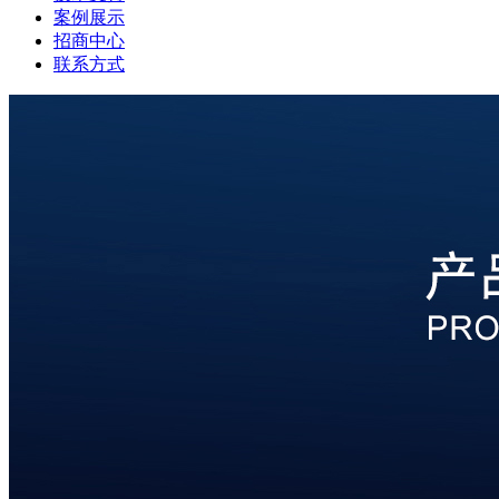
案例展示
招商中心
联系方式