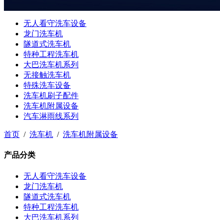
无人看守洗车设备
龙门洗车机
隧道式洗车机
特种工程洗车机
大巴洗车机系列
无接触洗车机
特殊洗车设备
洗车机刷子配件
洗车机附属设备
汽车淋雨线系列
首页
/
洗车机
/
洗车机附属设备
产品分类
无人看守洗车设备
龙门洗车机
隧道式洗车机
特种工程洗车机
大巴洗车机系列