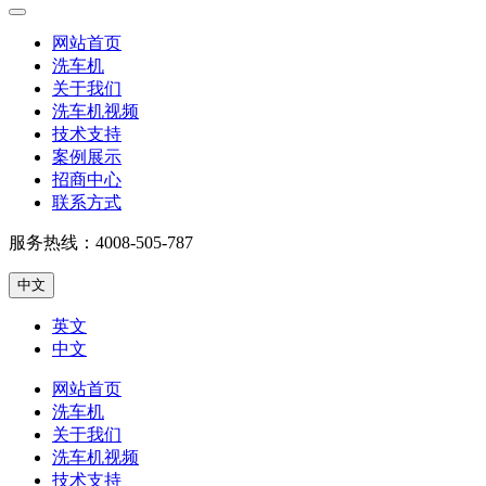
网站首页
洗车机
关于我们
洗车机视频
技术支持
案例展示
招商中心
联系方式
服务热线：
4008-505-787
中文
英文
中文
网站首页
洗车机
关于我们
洗车机视频
技术支持