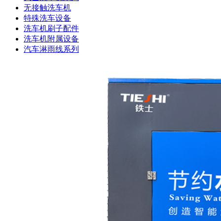
无接触洗车机
特殊洗车设备
洗车机刷子配件
洗车机附属设备
汽车淋雨线系列