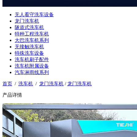
无人看守洗车设备
龙门洗车机
隧道式洗车机
特种工程洗车机
大巴洗车机系列
无接触洗车机
特殊洗车设备
洗车机刷子配件
洗车机附属设备
汽车淋雨线系列
首页
/
洗车机
/
龙门洗车机
/
龙门洗车机
产品详情